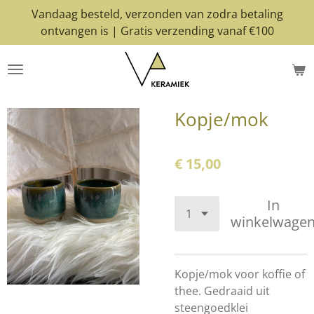
Vandaag besteld, verzonden van zodra betaling
Ga
ontvangen is | Gratis verzending vanaf €100
direct
naar
de
hoofdinhoud
Kopje/mok
€ 15,00
In
winkelwage
Kopje/mok voor koffie of
thee. Gedraaid uit
steengoedklei