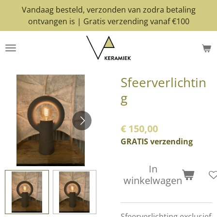
Vandaag besteld, verzonden van zodra betaling
Ga
ontvangen is | Gratis verzending vanaf €100
direct
naar
de
hoofdinhoud
Sfeerverlichtin
g
€ 150,00
GRATIS verzending
In
winkelwagen
Sfeerverlichting exclusief