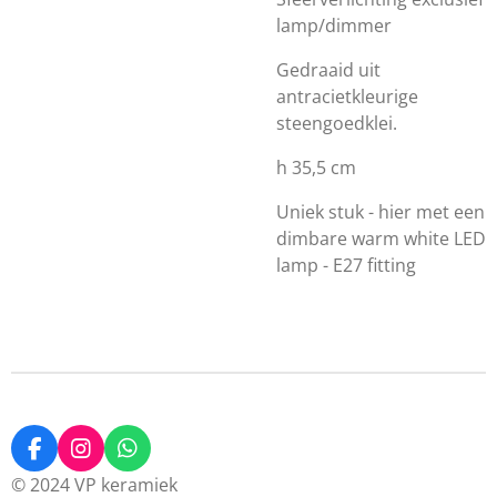
lamp/dimmer
Gedraaid uit
antracietkleurige
steengoedklei.
h 35,5 cm
Uniek stuk - hier met een
dimbare warm white LED
lamp - E27 fitting
F
I
W
a
n
h
© 2024 VP keramiek