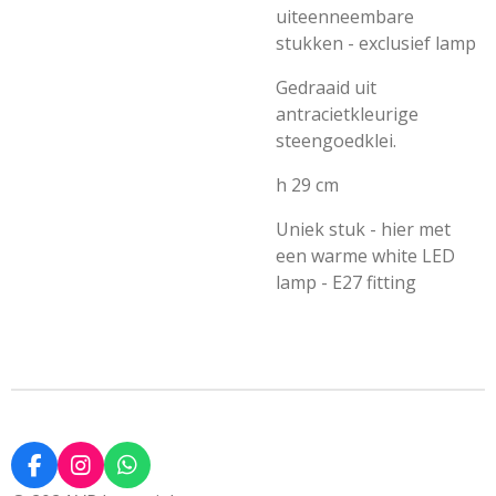
uiteenneembare
stukken - exclusief lamp
Gedraaid uit
antracietkleurige
steengoedklei.
h 29 cm
Uniek stuk - hier met
een warme white LED
lamp - E27 fitting
F
I
W
a
n
h