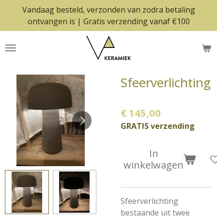
Vandaag besteld, verzonden van zodra betaling
Ga
ontvangen is | Gratis verzending vanaf €100
direct
naar
de
hoofdinhoud
Sfeerverlichting
€ 145,00
GRATIS verzending
In
winkelwagen
Sfeerverlichting
bestaande uit twee