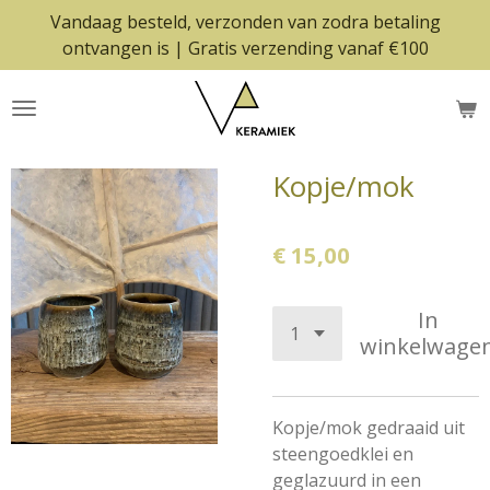
Vandaag besteld, verzonden van zodra betaling
Ga
ontvangen is | Gratis verzending vanaf €100
direct
naar
de
hoofdinhoud
Kopje/mok
€ 15,00
In
winkelwage
Kopje/mok gedraaid uit
steengoedklei en
geglazuurd in een