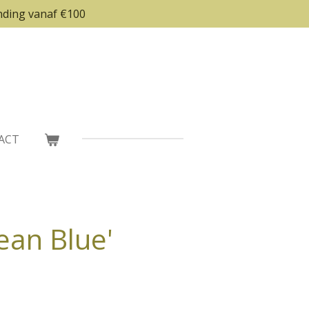
nding vanaf €100
ACT
ean Blue'