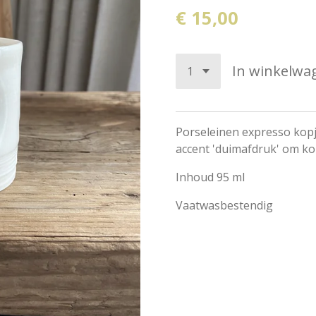
€ 15,00
In winkelwa
Porseleinen expresso kopj
accent 'duimafdruk' om ko
Inhoud 95 ml
Vaatwasbestendig