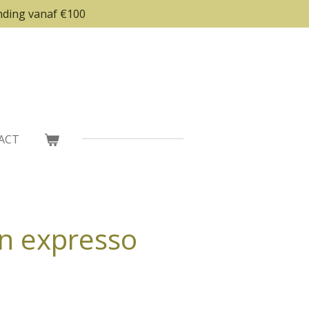
nding vanaf €100
ACT
n expresso