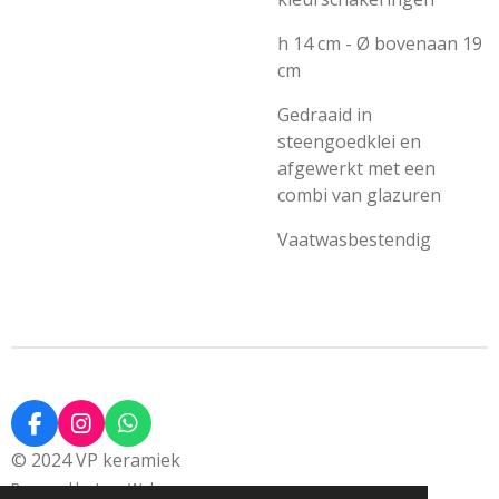
h 14 cm - Ø bovenaan 19
cm
Gedraaid in
steengoedklei en
afgewerkt met een
combi van glazuren
Vaatwasbestendig
F
I
W
a
n
h
© 2024 VP keramiek
c
s
a
Powered by
JouwWeb
e
t
t