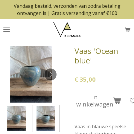
Vandaag besteld, verzonden van zodra betaling
Ga
ontvangen is | Gratis verzending vanaf €100
direct
naar
de
hoofdinhoud
Vaas 'Ocean
blue'
€ 35,00
In
winkelwagen
Vaas in blauwe speelse
kleurschakeringen