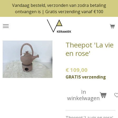
Vandaag besteld, verzonden van zodra betaling
Ga
ontvangen is | Gratis verzending vanaf €100
direct
naar
de
hoofdinhoud
Theepot 'La vie
en rose'
€ 109,00
GRATIS verzending
In
winkelwagen
Theepot 'La vie en rose'