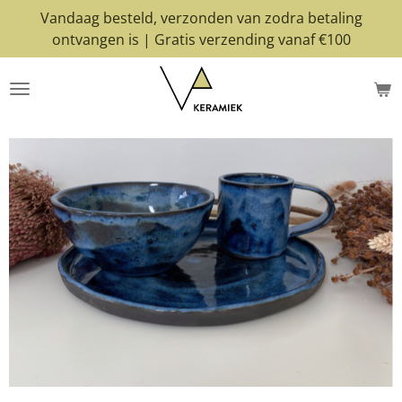
Vandaag besteld, verzonden van zodra betaling
Ga
ontvangen is | Gratis verzending vanaf €100
direct
naar
de
hoofdinhoud