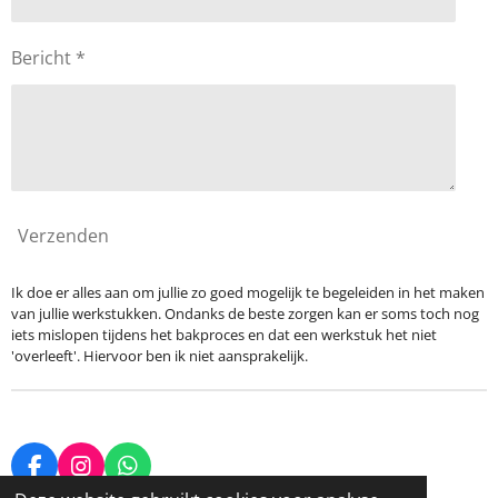
Bericht *
Verzenden
Ik doe er alles aan om jullie zo goed mogelijk te begeleiden in het maken
van jullie werkstukken. Ondanks de beste zorgen kan er soms toch nog
iets mislopen tijdens het bakproces en dat een werkstuk het niet
'overleeft'. Hiervoor ben ik niet aansprakelijk.
F
I
W
a
n
h